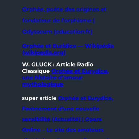
Orphée, poète d
es origines et
fondateur de l’orphisme |
Odysseum (education.fr)
Orphée et Euridice — Wikipédia
(wikipedia.org)
W. GLUCK : Article Radio
Classique
Orphée et Eurydice,
une histoire d’amour
mythologique
super article
Orphée et Eurydice,
l’avènement d’une nouvelle
sensibilité (Actualité) | Opera
Online – Le site des amateurs