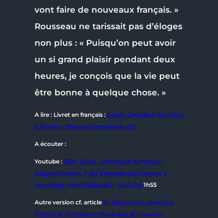
vont faire de nouveaux français. »
Rousseau ne tarissait pas d’éloges
non plus : « Puisqu’on peut avoir
un si grand plaisir pendant deux
heures, je conçois que la vie peut
être bonne à quelque chose. »
A lire : Livret en français :
Gluck: Orphée et Eurydice
(Libretto – français) (impresario.ch)
A écouter :
Youtube :
(339) Gluck – Orphée et Eurydice /
Original Version, Full / Remastered (Century’s
recording: Hans Rosbaud) – YouTube
1h55
Autre version cf. article
M. Minkowski, direction,
Chœur et Orchestre « Musiciens du Louvre »