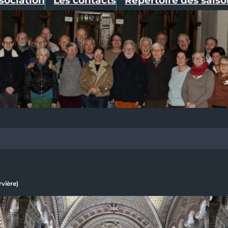
ssociation
Les contacts
Répertoire des sais
vière)